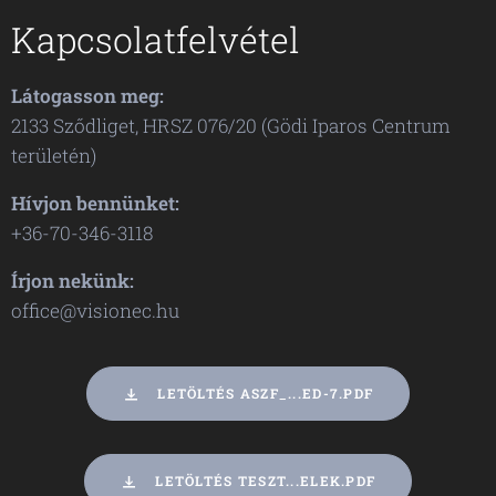
Kapcsolatfelvétel
Látogasson meg:
2133 Sződliget, HRSZ 076/20 (Gödi Iparos Centrum
területén)
Hívjon bennünket:
+36-70-346-3118
Írjon nekünk:
office@visionec.hu
LETÖLTÉS ASZF_...ED-7.PDF
LETÖLTÉS TESZT...ELEK.PDF