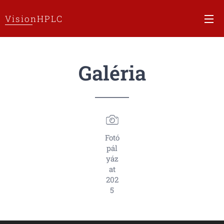
VisionHPLC
Galéria
Fotó
pál
yáz
at
202
5