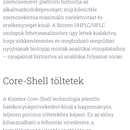
szemcseméret-platform biztosítja az
alkalmazkodóképességet, míg kilencféle
szemcsekémia maximális szelektivitást és
érzékenységet kínál. A Biozen UHPLC/HPLC
oszlopok fehérjeanalízishez úgy lettek kialakítva,
hogy zökkenőmentes és megbízható megoldást
nyújtsanak biológiai minták analitikai vizsgálataihoz
– nyugalmat biztosítva az analitikai folyamat során.
Core-Shell töltetek
A Kinetex Core-Shell technológia jelentős
hatékonyságnövekedést kínál a hagyományos,
teljesen porózus töltetekhez képest. Ez az előny
kihasználható a felbontás növelésére, a