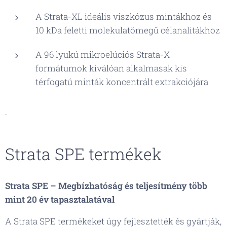
A Strata-XL ideális viszkózus mintákhoz és
10 kDa feletti molekulatömegű célanalitákhoz
A 96 lyukú mikroelúciós Strata-X
formátumok kiválóan alkalmasak kis
térfogatú minták koncentrált extrakciójára
.
Strata SPE termékek
Strata SPE – Megbízhatóság és teljesítmény több
mint 20 év tapasztalatával
A Strata SPE termékeket úgy fejlesztették és gyártják,