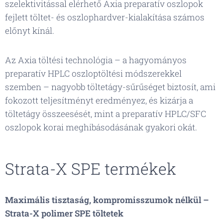
szelektivitással elérhető Axia preparatív oszlopok
fejlett töltet- és oszlophardver-kialakítása számos
előnyt kínál.
Az Axia töltési technológia – a hagyományos
preparatív HPLC oszloptöltési módszerekkel
szemben – nagyobb töltetágy-sűrűséget biztosít, ami
fokozott teljesítményt eredményez, és kizárja a
töltetágy összeesését, mint a preparatív HPLC/SFC
oszlopok korai meghibásodásának gyakori okát.
Strata-X SPE termékek
Maximális tisztaság, kompromisszumok nélkül –
Strata-X polimer SPE töltetek