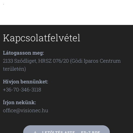
.
Kapcsolatfelvétel
Látogasson meg:
2133 Sződliget, HRSZ 076/20 (Gödi Iparos Centrum
területén)
Hívjon bennünket:
+36-70-346-3118
Írjon nekünk:
office@visionec.hu
LETÖLTÉS ASZF_...ED-7.PDF