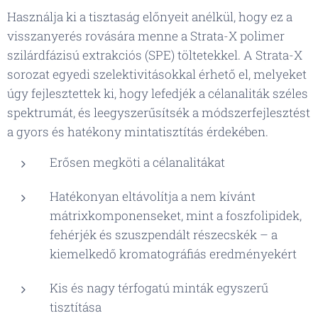
Használja ki a tisztaság előnyeit anélkül, hogy ez a
visszanyerés rovására menne a Strata-X polimer
szilárdfázisú extrakciós (SPE) töltetekkel. A Strata-X
sorozat egyedi szelektivitásokkal érhető el, melyeket
úgy fejlesztettek ki, hogy lefedjék a célanaliták széles
spektrumát, és leegyszerűsítsék a módszerfejlesztést
a gyors és hatékony mintatisztítás érdekében.
Erősen megköti a célanalitákat
Hatékonyan eltávolítja a nem kívánt
mátrixkomponenseket, mint a foszfolipidek,
fehérjék és szuszpendált részecskék – a
kiemelkedő kromatográfiás eredményekért
Kis és nagy térfogatú minták egyszerű
tisztítása