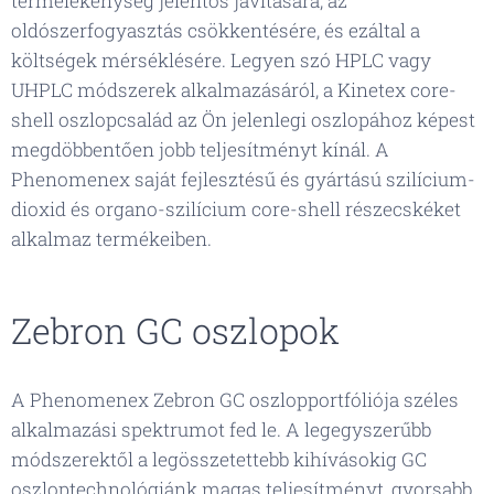
termelékenység jelentős javítására, az
oldószerfogyasztás csökkentésére, és ezáltal a
költségek mérséklésére. Legyen szó HPLC vagy
UHPLC módszerek alkalmazásáról, a Kinetex core-
shell oszlopcsalád az Ön jelenlegi oszlopához képest
megdöbbentően jobb teljesítményt kínál. A
Phenomenex saját fejlesztésű és gyártású szilícium-
dioxid és organo-szilícium core-shell részecskéket
alkalmaz termékeiben.
Zebron GC oszlopok
A Phenomenex Zebron GC oszlopportfóliója széles
alkalmazási spektrumot fed le. A legegyszerűbb
módszerektől a legösszetettebb kihívásokig GC
oszloptechnológiánk magas teljesítményt, gyorsabb